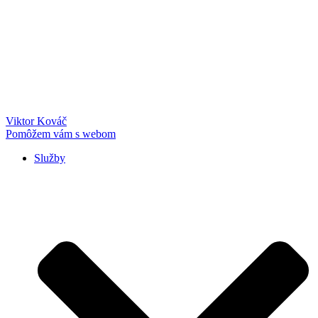
Preskočiť
na
obsah
Viktor Kováč
Pomôžem vám s webom
Služby