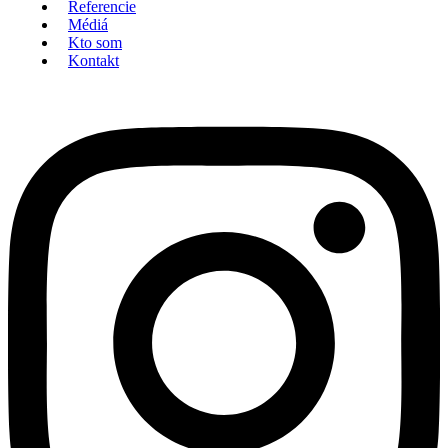
Referencie
Médiá
Kto som
Kontakt