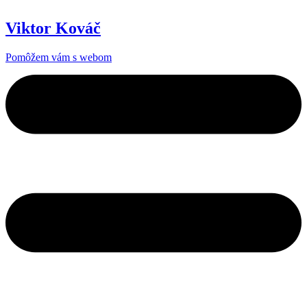
Viktor Kováč
Pomôžem vám s webom