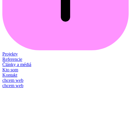
Projekty
Referencie
Články a médiá
Kto som
Kontakt
chcem web
chcem web