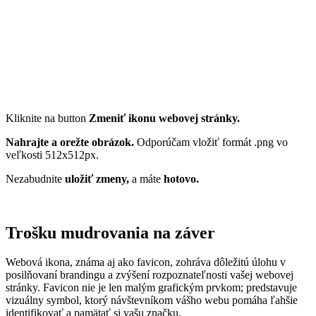
Kliknite na button
Zmeniť ikonu webovej stránky.
Nahrajte a orežte obrázok.
Odporúčam vložiť formát .png vo
veľkosti 512x512px.
Nezabudnite
uložiť zmeny,
a máte
hotovo.
Trošku mudrovania na záver
Webová ikona, známa aj ako favicon, zohráva dôležitú úlohu v
posilňovaní brandingu a zvýšení rozpoznateľnosti vašej webovej
stránky. Favicon nie je len malým grafickým prvkom; predstavuje
vizuálny symbol, ktorý návštevníkom vášho webu pomáha ľahšie
identifikovať a pamätať si vašu značku.