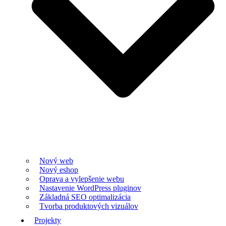
Nový web
Nový eshop
Oprava a vylepšenie webu
Nastavenie WordPress pluginov
Základná SEO optimalizácia
Tvorba produktových vizuálov
Projekty