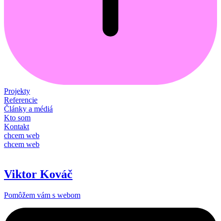
Projekty
Referencie
Články a médiá
Kto som
Kontakt
chcem web
chcem web
Viktor Kováč
Pomôžem vám s webom