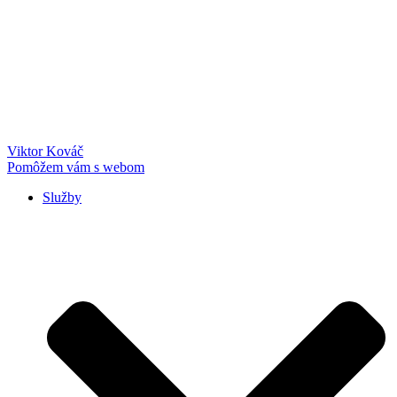
Preskočiť
na
obsah
Viktor Kováč
Pomôžem vám s webom
Služby