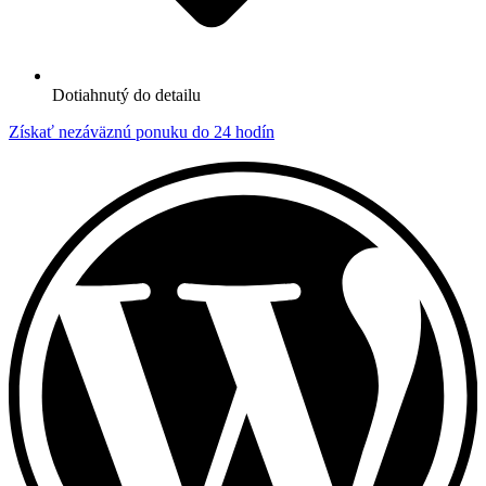
Dotiahnutý do detailu
Získať nezáväznú ponuku do 24 hodín