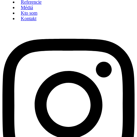
Referencie
Médiá
Kto som
Kontakt