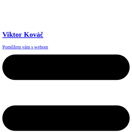
Viktor Kováč
Pomôžem vám s webom