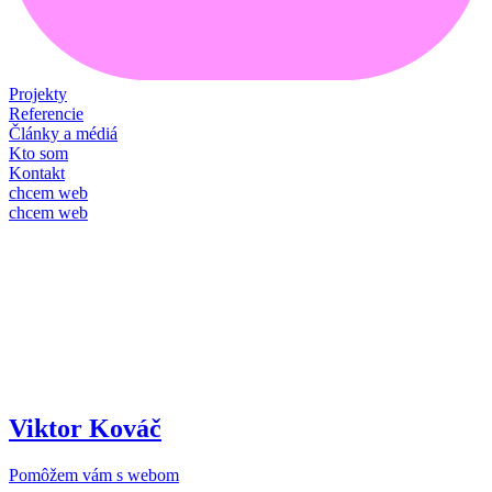
Projekty
Referencie
Články a médiá
Kto som
Kontakt
chcem web
chcem web
Viktor Kováč
Pomôžem vám s webom