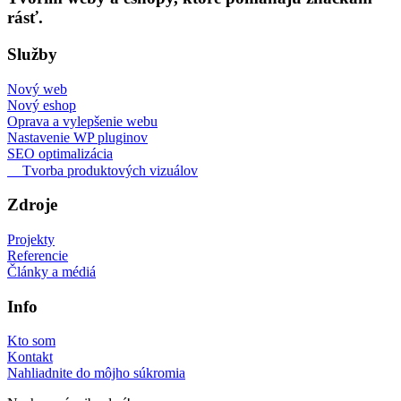
rásť.
Služby
Nový web
Nový eshop
Oprava a vylepšenie webu
Nastavenie WP pluginov
SEO optimalizácia
✦
Tvorba produktových vizuálov
Zdroje
Projekty
Referencie
Články a médiá
Info
Kto som
Kontakt
Nahliadnite do môjho súkromia