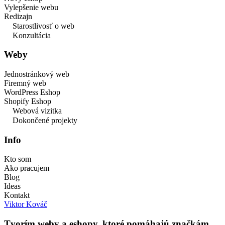
Vylepšenie webu
Redizajn
✦
Starostlivosť o web
✦
Konzultácia
Weby
Jednostránkový web
Firemný web
WordPress Eshop
Shopify Eshop
✦
Webová vizitka
✦
Dokončené projekty
Info
Kto som
Ako pracujem
Blog
Ideas
Kontakt
Viktor Kováč
Tvorím weby a eshopy, ktoré pomáhajú značkám