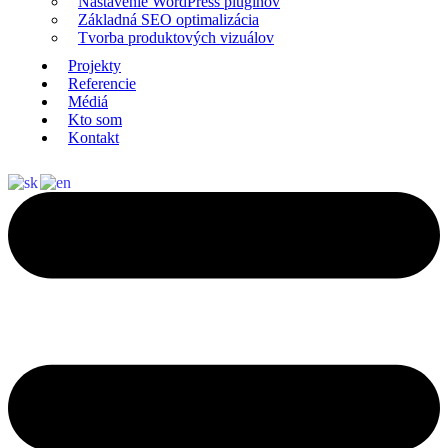
Nastavenie WordPress pluginov
Základná SEO optimalizácia
Tvorba produktových vizuálov
Projekty
Referencie
Médiá
Kto som
Kontakt